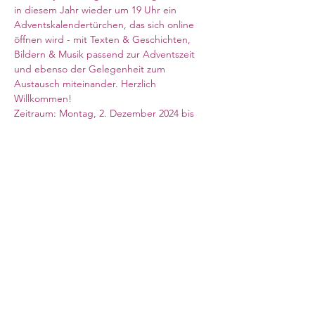
in diesem Jahr wieder um 19 Uhr ein 
Adventskalendertürchen, das sich online 
öffnen wird - mit Texten & Geschichten, 
Bildern & Musik passend zur Adventszeit 
und ebenso der Gelegenheit zum 
Austausch miteinander. Herzlich 
Willkommen! 
Zeitraum: Montag, 2. Dezember 2024 bis 
Montag, 6. Januar 2025 (an manchen Tagen 
findet die Veranstaltung nicht statt!)
Der Zoom-Link findet sich oben oder auf 
der Webseite des Pfarramtsbereiches. 
Meeting ID: 898 6714 1047
Passcode: 155507
Council for German Church Work
10 Sandwich Street
London WC1H 9PL
Registered Charity No. 266600