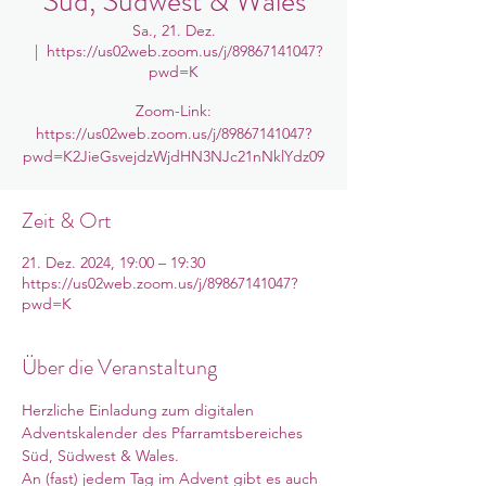
Süd, Südwest & Wales
Sa., 21. Dez.
  |  
https://us02web.zoom.us/j/89867141047?
pwd=K
Zoom-Link:
https://us02web.zoom.us/j/89867141047?
pwd=K2JieGsvejdzWjdHN3NJc21nNklYdz09
Zeit & Ort
21. Dez. 2024, 19:00 – 19:30
https://us02web.zoom.us/j/89867141047?
pwd=K
Über die Veranstaltung
Herzliche Einladung zum digitalen 
Adventskalender des Pfarramtsbereiches 
Süd, Südwest & Wales. 
An (fast) jedem Tag im Advent gibt es auch 