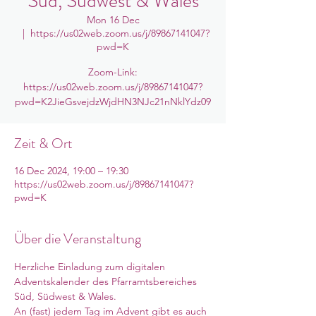
Süd, Südwest & Wales
Mon 16 Dec
  |  
https://us02web.zoom.us/j/89867141047?
pwd=K
Zoom-Link:
https://us02web.zoom.us/j/89867141047?
pwd=K2JieGsvejdzWjdHN3NJc21nNklYdz09
Zeit & Ort
16 Dec 2024, 19:00 – 19:30
https://us02web.zoom.us/j/89867141047?
pwd=K
Über die Veranstaltung
Herzliche Einladung zum digitalen 
Adventskalender des Pfarramtsbereiches 
Süd, Südwest & Wales. 
An (fast) jedem Tag im Advent gibt es auch 