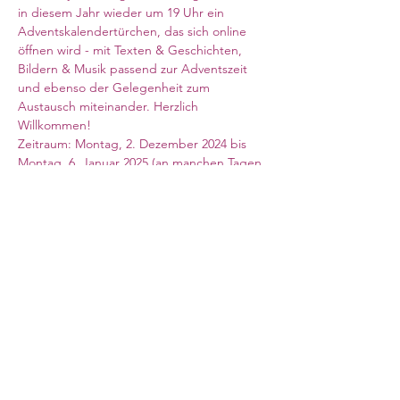
in diesem Jahr wieder um 19 Uhr ein 
Adventskalendertürchen, das sich online 
öffnen wird - mit Texten & Geschichten, 
Bildern & Musik passend zur Adventszeit 
und ebenso der Gelegenheit zum 
Austausch miteinander. Herzlich 
Willkommen! 
Zeitraum: Montag, 2. Dezember 2024 bis 
Montag, 6. Januar 2025 (an manchen Tagen 
findet die Veranstaltung nicht statt!)
Der Zoom-Link findet sich oben oder auf 
der Webseite des Pfarramtsbereiches. 
Meeting ID: 898 6714 1047
Passcode: 155507
Council for German Church Work
10 Sandwich Street
London WC1H 9PL
Registered Charity No. 266600