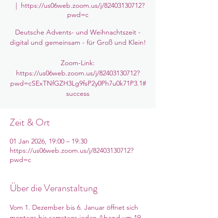
  |  
https://us06web.zoom.us/j/82403130712?
pwd=c
Deutsche Advents- und Weihnachtszeit -
digital und gemeinsam - für Groß und Klein!
Zoom-Link:
https://us06web.zoom.us/j/82403130712?
pwd=cSExTNfGZH3Lg9fsP2y0Ph7u0k71P3.1#
success
Zeit & Ort
01 Jan 2026, 19:00 – 19:30
https://us06web.zoom.us/j/82403130712?
pwd=c
Über die Veranstaltung
Vom 1. Dezember bis 6. Januar öffnet sich 
montags bis samstags jeden Abend um 19 