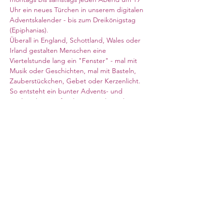
Uhr ein neues Türchen in unserem digitalen 
Adventskalender - bis zum Dreikönigstag 
(Epiphanias). 
Überall in England, Schottland, Wales oder 
Irland gestalten Menschen eine 
Viertelstunde lang ein "Fenster" - mal mit 
Musik oder Geschichten, mal mit Basteln, 
Zauberstückchen, Gebet oder Kerzenlicht. 
So entsteht ein bunter Advents- und 
Weihnachtsweg für die ganze deutsche 
Community. 
Zoom-Link siehe oben
Meeting ID: 824 0313 0712
Kenncode: 390614
Council for German Church Work
10 Sandwich Street
London WC1H 9PL