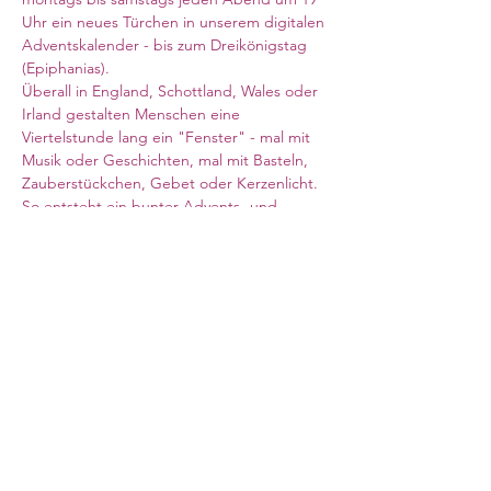
Uhr ein neues Türchen in unserem digitalen 
Adventskalender - bis zum Dreikönigstag 
(Epiphanias). 
Überall in England, Schottland, Wales oder 
Irland gestalten Menschen eine 
Viertelstunde lang ein "Fenster" - mal mit 
Musik oder Geschichten, mal mit Basteln, 
Zauberstückchen, Gebet oder Kerzenlicht. 
So entsteht ein bunter Advents- und 
Weihnachtsweg für die ganze deutsche 
Community. 
Zoom-Link siehe oben
Meeting ID: 824 0313 0712
Kenncode: 390614
Council for German Church Work
10 Sandwich Street
London WC1H 9PL