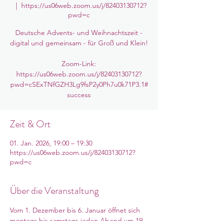
  |  
https://us06web.zoom.us/j/82403130712?
pwd=c
Deutsche Advents- und Weihnachtszeit -
digital und gemeinsam - für Groß und Klein!
Zoom-Link:
https://us06web.zoom.us/j/82403130712?
pwd=cSExTNfGZH3Lg9fsP2y0Ph7u0k71P3.1#
success
Zeit & Ort
01. Jan. 2026, 19:00 – 19:30
https://us06web.zoom.us/j/82403130712?
pwd=c
Über die Veranstaltung
Vom 1. Dezember bis 6. Januar öffnet sich 
montags bis samstags jeden Abend um 19 