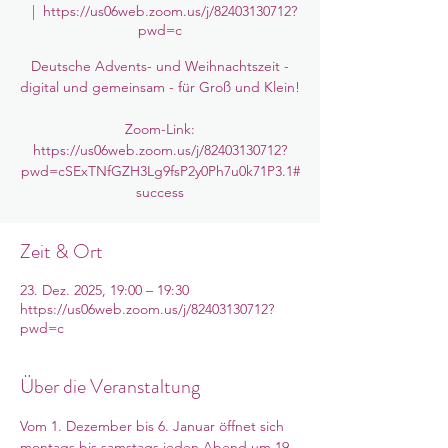
  |  
https://us06web.zoom.us/j/82403130712?
pwd=c
Deutsche Advents- und Weihnachtszeit -
digital und gemeinsam - für Groß und Klein!
Zoom-Link:
https://us06web.zoom.us/j/82403130712?
pwd=cSExTNfGZH3Lg9fsP2y0Ph7u0k71P3.1#
success
Zeit & Ort
23. Dez. 2025, 19:00 – 19:30
https://us06web.zoom.us/j/82403130712?
pwd=c
Über die Veranstaltung
Vom 1. Dezember bis 6. Januar öffnet sich 
montags bis samstags jeden Abend um 19 