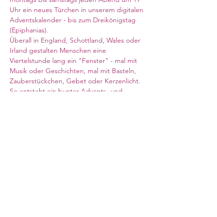
Uhr ein neues Türchen in unserem digitalen 
Adventskalender - bis zum Dreikönigstag 
(Epiphanias). 
Überall in England, Schottland, Wales oder 
Irland gestalten Menschen eine 
Viertelstunde lang ein "Fenster" - mal mit 
Musik oder Geschichten, mal mit Basteln, 
Zauberstückchen, Gebet oder Kerzenlicht. 
So entsteht ein bunter Advents- und 
Weihnachtsweg für die ganze deutsche 
Community. 
Zoom-Link siehe oben
Meeting ID: 824 0313 0712
Kenncode: 390614
Council for German Church Work
10 Sandwich Street
London WC1H 9PL