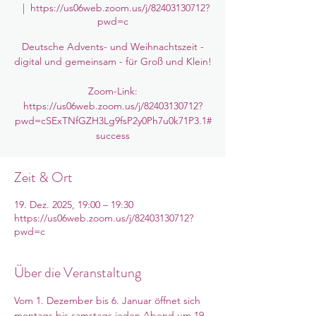
  |  
https://us06web.zoom.us/j/82403130712?
pwd=c
Deutsche Advents- und Weihnachtszeit -
digital und gemeinsam - für Groß und Klein!
Zoom-Link:
https://us06web.zoom.us/j/82403130712?
pwd=cSExTNfGZH3Lg9fsP2y0Ph7u0k71P3.1#
success
Zeit & Ort
19. Dez. 2025, 19:00 – 19:30
https://us06web.zoom.us/j/82403130712?
pwd=c
Über die Veranstaltung
Vom 1. Dezember bis 6. Januar öffnet sich 
montags bis samstags jeden Abend um 19 