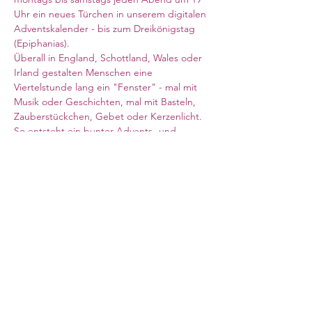
Uhr ein neues Türchen in unserem digitalen 
Adventskalender - bis zum Dreikönigstag 
(Epiphanias). 
Überall in England, Schottland, Wales oder 
Irland gestalten Menschen eine 
Viertelstunde lang ein "Fenster" - mal mit 
Musik oder Geschichten, mal mit Basteln, 
Zauberstückchen, Gebet oder Kerzenlicht. 
So entsteht ein bunter Advents- und 
Weihnachtsweg für die ganze deutsche 
Community. 
Zoom-Link siehe oben
Meeting ID: 824 0313 0712
Kenncode: 390614
Council for German Church Work
10 Sandwich Street
London WC1H 9PL