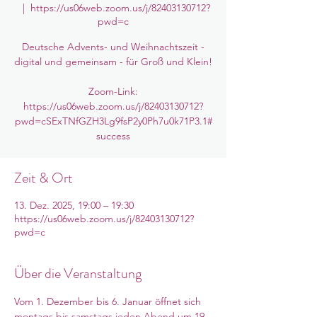
  |  
https://us06web.zoom.us/j/82403130712?
pwd=c
Deutsche Advents- und Weihnachtszeit -
digital und gemeinsam - für Groß und Klein!
Zoom-Link:
https://us06web.zoom.us/j/82403130712?
pwd=cSExTNfGZH3Lg9fsP2y0Ph7u0k71P3.1#
success
Zeit & Ort
13. Dez. 2025, 19:00 – 19:30
https://us06web.zoom.us/j/82403130712?
pwd=c
Über die Veranstaltung
Vom 1. Dezember bis 6. Januar öffnet sich 
montags bis samstags jeden Abend um 19 