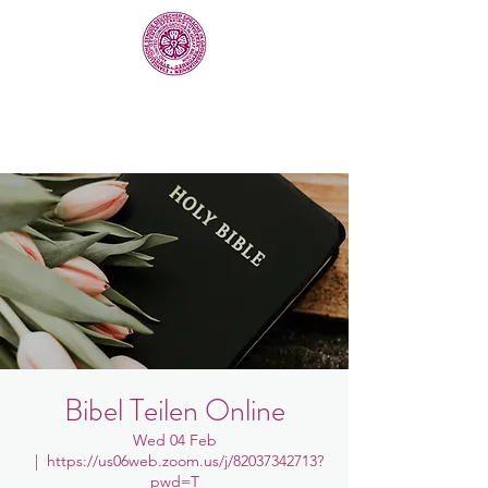
Bibel Teilen Online
Wed 04 Feb
  |  
https://us06web.zoom.us/j/82037342713?
pwd=T