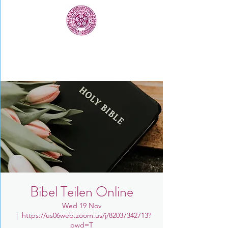
Bibel Teilen Online
Wed 19 Nov
  |  
https://us06web.zoom.us/j/82037342713?
pwd=T