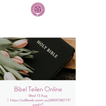
Bibel Teilen Online
Wed 13 Aug
  |  
https://us06web.zoom.us/j/82037342713?
pwd=T