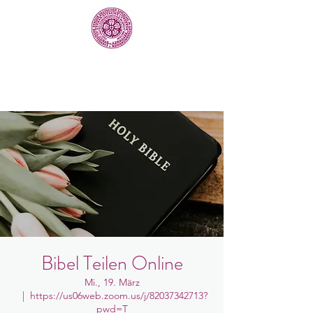
Bibel Teilen Online
Mi., 19. März
  |  
https://us06web.zoom.us/j/82037342713?
pwd=T