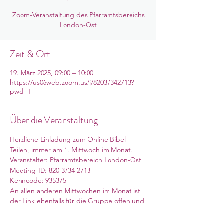
Zoom-Veranstaltung des Pfarramtsbereichs
London-Ost
Zeit & Ort
19. März 2025, 09:00 – 10:00
https://us06web.zoom.us/j/82037342713?
pwd=T
Über die Veranstaltung
Herzliche Einladung zum Online Bibel-
Teilen, immer am 1. Mittwoch im Monat. 
Veranstalter: Pfarramtsbereich London-Ost
Meeting-ID: 820 3734 2713
Kenncode: 935375
An allen anderen Mittwochen im Monat ist 
der Link ebenfalls für die Gruppe offen und 
es können selbst-organisierte 