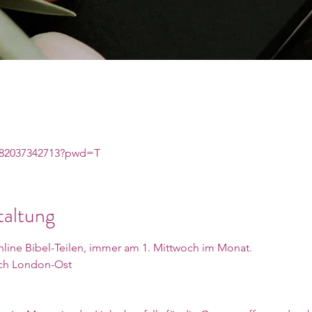
j/82037342713?pwd=T
taltung
line Bibel-Teilen, immer am 1. Mittwoch im Monat. 
eich London-Ost