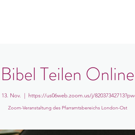
e
er uns
Gemeindeorte
Veranstaltungen
B
Bibel Teilen Online
, 13. Nov.
  |  
https://us06web.zoom.us/j/82037342713?p
Zoom-Veranstaltung des Pfarramtsbereichs London-Ost