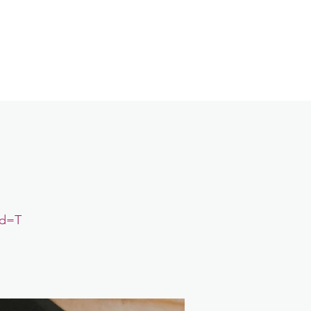
log
Kontakt
Login
wd=T