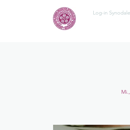
Log-in Synodal
Home
Üb
Mi.