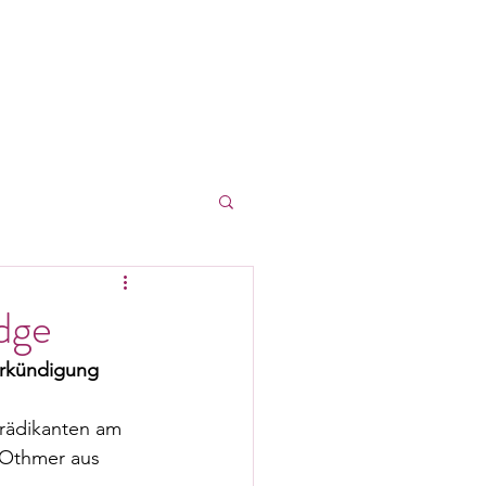
log
Kontakt
Login
dge
erkündigung 
Prädikanten am 
 Othmer aus 