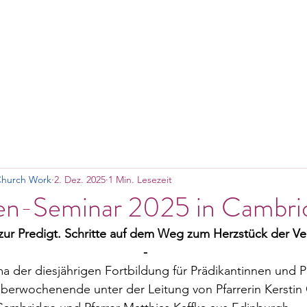
e
er uns
Gemeindeorte
Veranstaltungen
B
Church Work
2. Dez. 2025
1 Min. Lesezeit
ten-Seminar 2025 in Cambri
zur Predigt. Schritte auf dem Weg zum Herzstück der V
-
a der diesjährigen Fortbildung für Prädikantinnen und 
berwochenende unter der Leitung von Pfarrerin Kerstin