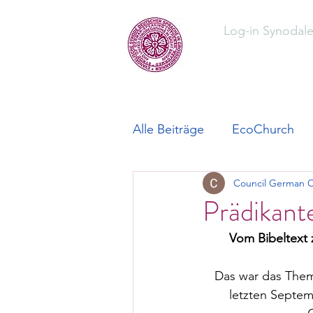
Log-in Synodal
Home
Üb
Alle Beiträge
EcoChurch
Council German 
Prädikan
Vom Bibeltext 
Das war das Them
letzten Septem