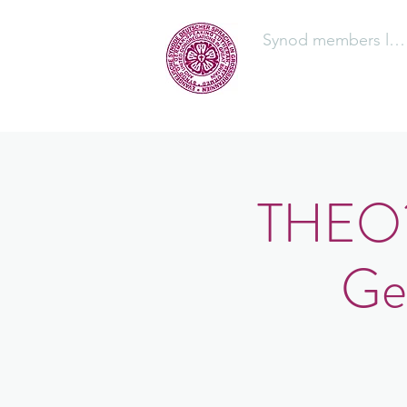
Synod members log
The Synod
THEO?L
Ge