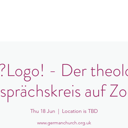
in
Congregations
Events
News
ogo! - Der theol
sprächskreis auf Z
Thu 18 Jun
  |  
Location is TBD
www.germanchurch.org.uk