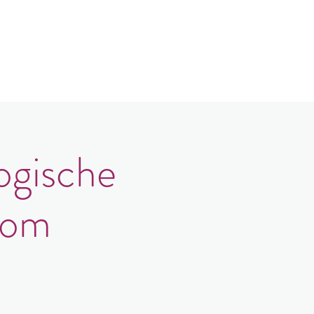
Contact
Login
ogische
oom