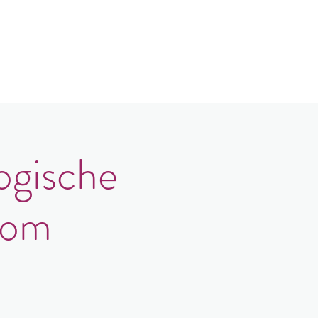
log
Kontakt
Login
ogische
oom