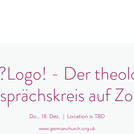
e
er uns
Gemeindeorte
Veranstaltungen
B
ogo! - Der theol
sprächskreis auf Z
Do., 18. Dez.
  |  
Location is TBD
www.germanchurch.org.uk