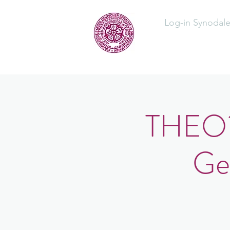
Log-in Synodal
Home
Üb
THEO?L
Ge